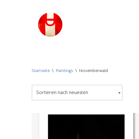
Zum
Inhalt
springen
Startseite
\
Paintings
\
Novemberwald