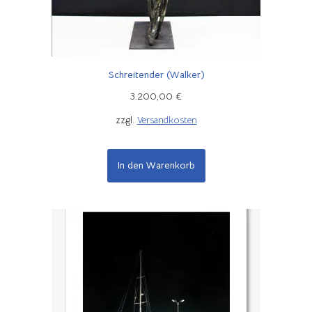
Schreitender (Walker)
3.200,00
€
zzgl.
Versandkosten
In den Warenkorb