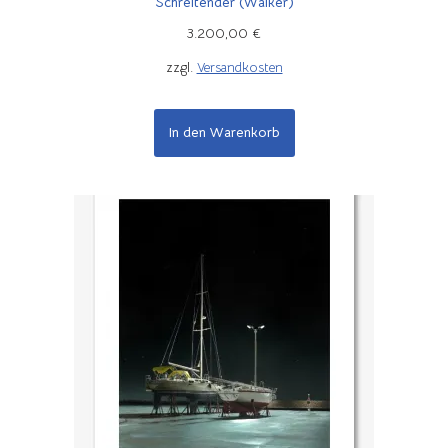
Schreitender (Walker)
3.200,00
€
zzgl.
Versandkosten
In den Warenkorb