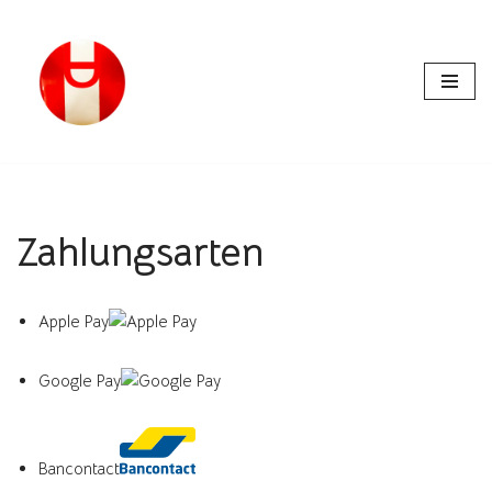
Skip
to
content
Zahlungsarten
Apple Pay
Google Pay
Bancontact